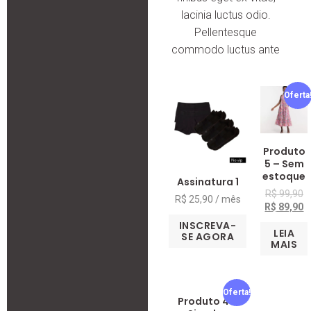
lacinia luctus odio.
Pellentesque
commodo luctus ante
Oferta
Produto
5 – Sem
estoque
Assinatura 1
R$
99,90
R$
25,90
/ mês
R$
89,90
INSCREVA-
LEIA
SE AGORA
MAIS
Oferta!
Produto 4 –