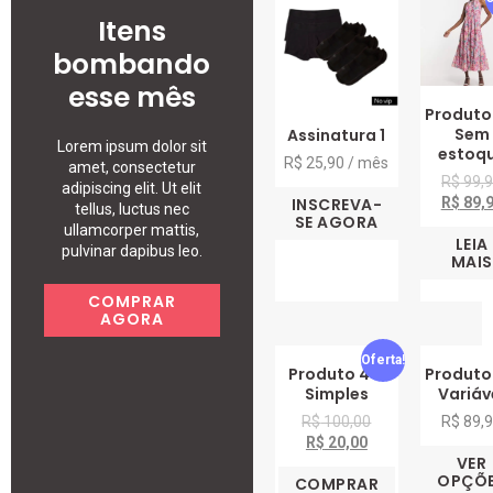
Itens
bombando
esse mês
Produto
Sem
Assinatura 1
Lorem ipsum dolor sit
estoq
R$
25,90
/ mês
amet, consectetur
R$
99,
adipiscing elit. Ut elit
R$
89,
INSCREVA-
tellus, luctus nec
SE AGORA
ullamcorper mattis,
LEIA
pulvinar dapibus leo.
MAIS
COMPRAR
AGORA
Oferta!
Produto 4 –
Produto
Simples
Variáv
R$
100,00
R$
89,
R$
20,00
VER
OPÇÕ
COMPRAR