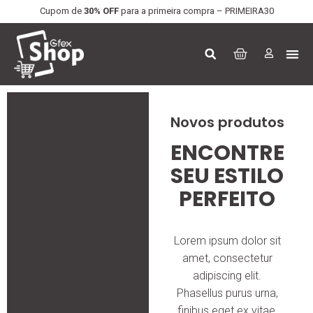
Cupom de
30% OFF
para a primeira compra – PRIMEIRA30
Novos produtos
ENCONTRE
SEU ESTILO
PERFEITO
Lorem ipsum dolor sit
amet, consectetur
adipiscing elit.
Phasellus purus urna,
finibus eget ex vitae,