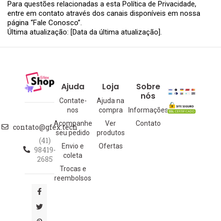
Para questões relacionadas a esta Política de Privacidade,
entre em contato através dos canais disponíveis em nossa
página “Fale Conosco”.
Última atualização: [Data da última atualização].
Ajuda
Loja
Sobre
nós
Contate-
Ajuda na
nos
compra
Informações
Acompanhe
Ver
Contato
contato@gfex.tech
seu pedido
produtos
(41)
Envio e
Ofertas
98419-
coleta
2685
Trocas e
reembolsos